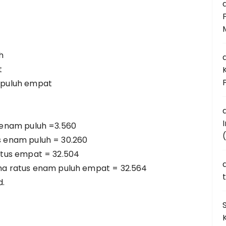
a
h
a
t
m puluh empat
a
s enam puluh =3.560
us enam puluh = 30.260
ratus empat = 32.504
a
lima ratus enam puluh empat = 32.564
d.