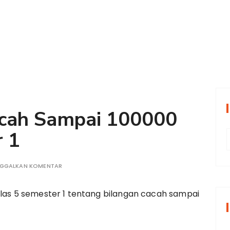
acah Sampai 100000
r 1
t
NGGALKAN KOMENTAR
elas 5 semester 1 tentang bilangan cacah sampai
r
i