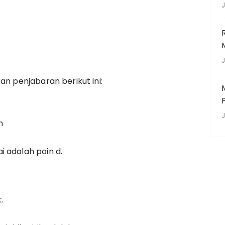
J
J
an penjabaran berikut ini:
J
n
 adalah poin d.
.