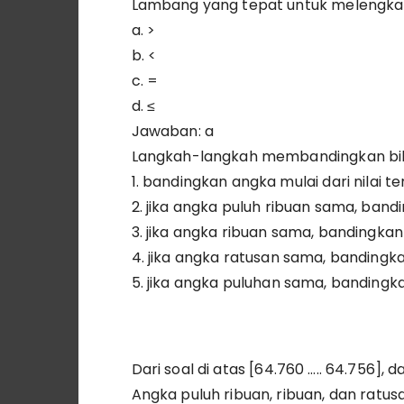
Lambang yang tepat untuk melengkapi 
a. >
b. <
c. =
d. ≤
Jawaban: a
Langkah-langkah membandingkan bila
1. bandingkan angka mulai dari nilai t
2. jika angka puluh ribuan sama, ban
3. jika angka ribuan sama, bandingka
4. jika angka ratusan sama, banding
5. jika angka puluhan sama, banding
Dari soal di atas [64.760 ….. 64.756], d
Angka puluh ribuan, ribuan, dan rat