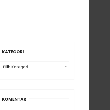
KATEGORI
K
Pilih Kategori
a
e
g
o
KOMENTAR