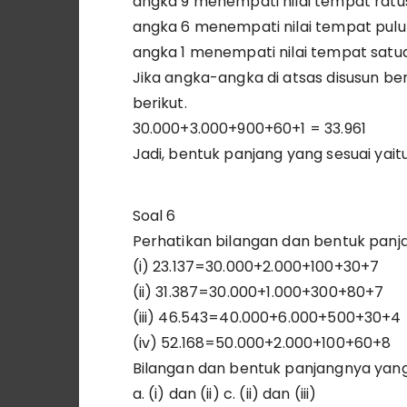
angka 9 menempati nilai tempat ratus
angka 6 menempati nilai tempat puluh
angka 1 menempati nilai tempat satuan
Jika angka-angka di atsas disusun be
berikut.
30.000+3.000+900+60+1 = 33.961
Jadi, bentuk panjang yang sesuai yaitu
Soal 6
Perhatikan bilangan dan bentuk panjan
(i) 23.137=30.000+2.000+100+30+7
(ii) 31.387=30.000+1.000+300+80+7
(iii) 46.543=40.000+6.000+500+30+4
(iv) 52.168=50.000+2.000+100+60+8
Bilangan dan bentuk panjangnya yan
a. (i) dan (ii) c. (ii) dan (iii)