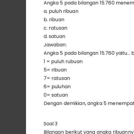
Angka 5 pada bilangan 15.760 menemp
a. puluh ribuan
b. ribuan
c. ratusan
d. satuan
Jawaban:
Angka 5 pada bilangan 15.760 yaitu… 
1 = puluh rubuan
5= ribuan
7= ratusan
6= puluhan
0= satuan
Dengan demikian, angka 5 menempati 
Soal 3
Bilangan berikut yang angka ribuanny