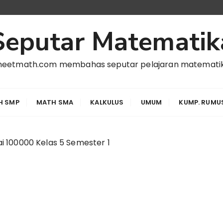
Seputar Matematik
heetmath.com membahas seputar pelajaran matemati
H SMP
MATH SMA
KALKULUS
UMUM
KUMP. RUMU
i 100000 Kelas 5 Semester 1