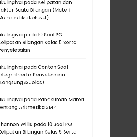
kulingiyai
pada
Kelipatan dan
Faktor Suatu Bilangan (Materi
Matematika Kelas 4)
kulingiyai
pada
10 Soal PG
Kelipatan Bilangan Kelas 5 Serta
Penyelesaian
kulingiyai
pada
Contoh Soal
Integral serta Penyelesaian
(Langsung & Jelas)
kulingiyai
pada
Rangkuman Materi
tentang Aritmetika SMP
Shannon Willis
pada
10 Soal PG
Kelipatan Bilangan Kelas 5 Serta