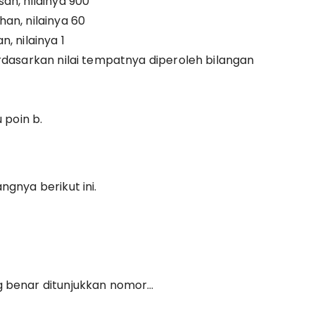
an, nilainya 900
an, nilainya 60
, nilainya 1
rdasarkan nilai tempatnya diperoleh bilangan
 poin b.
gnya berikut ini.
g benar ditunjukkan nomor…