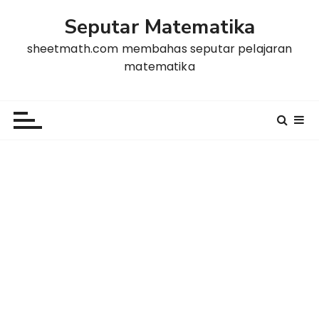
L
Seputar Matematika
o
m
sheetmath.com membahas seputar pelajaran
p
matematika
a
t
k
e
k
o
n
t
e
n