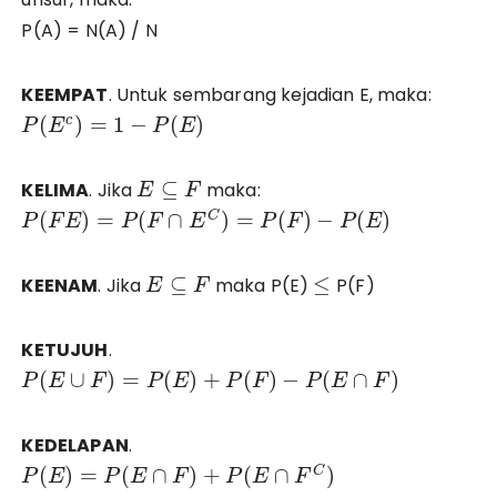
P(A) = N(A) / N
KEEMPAT
. Untuk sembarang kejadian E, maka:
(
)
=
1
−
(
)
c
P
E
P
E
⊆
KELIMA
. Jika
maka:
E
F
(
)
=
(
∩
)
=
(
)
−
(
)
C
P
F
E
P
F
E
P
F
P
E
⊆
≤
KEENAM
. Jika
maka P(E)
P(F)
E
F
KETUJUH
.
(
∪
)
=
(
)
+
(
)
−
(
∩
)
P
E
F
P
E
P
F
P
E
F
KEDELAPAN
.
(
)
=
(
∩
)
+
(
∩
)
C
P
E
P
E
F
P
E
F