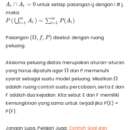
∩
=
0
untuk setiap pasangan i,j dengan i # j,
A
A
i
i
maka:
∞
∞
(
)
=
(
)
∑
⋃
P
P
A
A
=
1
=
1
i
i
i
i
(
Ω
,
,
)
Pasangan
disebut dengan ruang
f
P
peluang.
Aksioma peluang diatas merupakan aturan-aturan
Ω
yang harus dipatuhi agar
dan P memenuhi
Ω
syarat sebagai suatu model peluang. Misalkan
adalah ruang contoh suatu percobaan, serta E dan
F adalah dua kejadian. Kita sebut E dan F memiliki
kemungkinan yang sama untuk terjadi jika P(E) =
P(F).
Jangan Lupa, Pelajari Juga:
Contoh Soal dan