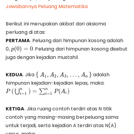
Jawabannya Peluang Matematika
Berikut ini merupakan akibat dari aksioma
perluang di atas:
PERTAMA
. Peluang dari himpunan kosong adalah
(
0
)
=
0
0,
. Peluang dari himpunan kosong disebut
p
juga dengan kejadian mustahil.
{
}
KEDUA
. Jika
adalah
,
,
,
…
,
A
A
A
A
1
2
3
n
himpunan kejadian-kejadian lepas, maka:
n
n
(
)
=
(
)
∑
⋃
P
P
A
=
1
=
1
i
i
i
KETIGA
. Jika ruang contoh terdiri atas N titik
contoh yang masing-masing berpeluang sama
untuk terjadi, serta kejadian A terdiri atas N(A)
unsur, maka: