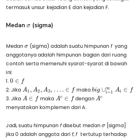
termasuk unsur kejadian E dan kejadian F.
Medan
(sigma)
σ
Medan
(sigma) adalah suatu himpunan
f
yang
σ
anggotanya adalah himpunan bagian dari ruang
contoh serta memenuhi syarat-syarat di bawah
ini:
0
∈
1.
f
∞
,
,
,
…
.
∈
∪
∈
2. Jika
maka
A
A
A
f
b
i
g
A
f
1
2
3
i
=
1
i
∈
∈
c
c
3. Jika
maka
dengan
A
f
A
f
A
menyatakan komplemen dari A.
Jadi, suatu himpunan
f
disebut medan
[sigma]
σ
jika 0 adalah anggota dari
f
,
f
tertutup terhadap