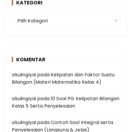
KATEGORI
K
Pilih Kategori
a
t
e
g
o
KOMENTAR
r
i
akulingiyai
pada
Kelipatan dan Faktor Suatu
Bilangan (Materi Matematika Kelas 4)
akulingiyai
pada
10 Soal PG Kelipatan Bilangan
Kelas 5 Serta Penyelesaian
akulingiyai
pada
Contoh Soal Integral serta
Penyelesaian (Langsung & Jelas)